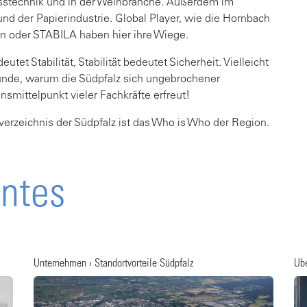
stechnik und in der Weinbranche. Außerdem im
d der Papierindustrie. Global Player, wie die Hornbach
in oder STABILA haben hier ihre Wiege.
utet Stabilität, Stabilität bedeutet Sicherheit. Vielleicht
ründe, warum die Südpfalz sich ungebrochener
nsmittelpunkt vieler Fachkräfte erfreut!
rzeichnis der Südpfalz ist das Who is Who der Region.
antes
Unternehmen › Standortvorteile Südpfalz
Übe