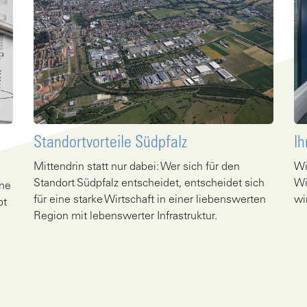
Standortvorteile Südpfalz
Ih
Mittendrin statt nur dabei: Wer sich für den
Wi
Standort Südpfalz entscheidet, entscheidet sich
Wi
ine
für eine starke Wirtschaft in einer liebenswerten
wi
bt
Region mit lebenswerter Infrastruktur.
Ge
Gehe zu Artikel